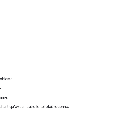
problème.
.
onné.
nt qu'avec l'autre le tel etait reconnu.