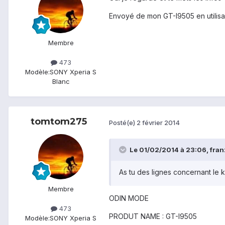
Envoyé de mon GT-I9505 en utilisa
Membre
473
Modèle:
SONY Xperia S
Blanc
tomtom275
Posté(e)
2 février 2014
Le 01/02/2014 à 23:06, franz
As tu des lignes concernant le
Membre
ODIN MODE
473
PRODUT NAME : GT-I9505
Modèle:
SONY Xperia S