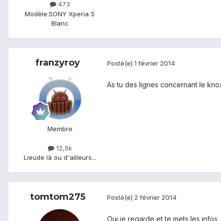
473
Modèle:
SONY Xperia S
Blanc
franzyroy
Posté(e)
1 février 2014
As tu des lignes concernant le k
Membre
12,5k
Lieu
de là ou d'ailleurs...
tomtom275
Posté(e)
2 février 2014
Oui je regarde et te mets les infos