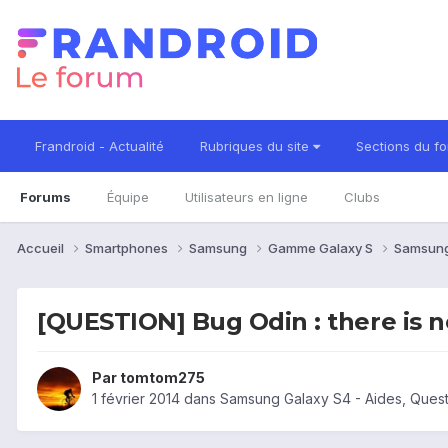
Frandroid - Actualité
Rubriques du site
Sections du f
Forums
Équipe
Utilisateurs en ligne
Clubs
Accueil
Smartphones
Samsung
Gamme Galaxy S
Samsung
[QUESTION] Bug Odin : there is n
Par
tomtom275
1 février 2014
dans
Samsung Galaxy S4 - Aides, Ques