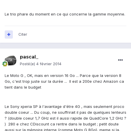
Le trio phare du moment en ce qui concerne la gamme moyenne.
Citer
pascal_
Posté(e)
4 février 2014
Le Moto G , OK, mais en version 16 Go ... Parce que la version 8
Go, c'est trop juste sur la durée ... Il est a 200e chez Amazon ca
tient dans le budget
Le Sony xperia SP à l'avantage d'étre 4G , mais seulement proco
double coeur ... Du coup, ne souffrirait il pas de quelques lenteurs
? (double coeur 1,7 GHz est il aussi rapide de QuadCore 1,2 GHz ?
) 280 e chez CDiscount ca rentre dans le budget ; petit doute
aussi sur la mémoire interne (comme Moto G 8Go), meme si la,