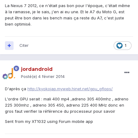
La Nexus 7 2012, ce n'était pas bon pour l'époque, c'était même
à la ramasse, je le sais, j'en ai eu une. Et le A7 du Moto G, est
peut être bon dans les bench mais ça reste du A7, c'est juste
bien optimisé.
Citer
1
jordandroid
Posté(e)
4 février 2014
D'après ça
http://kyokojap.myweb.hinet.net/gpu_gflops/
L'ordre GPU serait : mali 400 mp4 ,adreno 305 400mhz , adreno
225 300mhz , adreno 305 450, adreno 225 400 MHz donc en
gros faut verifier la référence du processeur pour savoir
Sent from my XT1032 using Forum mobile app