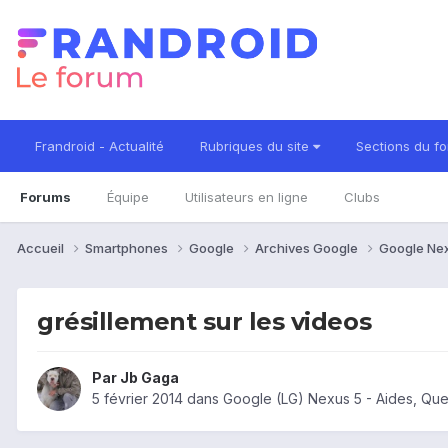
Frandroid - Actualité
Rubriques du site
Sections du f
Forums
Équipe
Utilisateurs en ligne
Clubs
Accueil
Smartphones
Google
Archives Google
Google Ne
grésillement sur les videos
Par
Jb Gaga
5 février 2014
dans
Google (LG) Nexus 5 - Aides, Qu