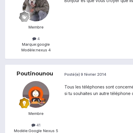
Bonjour es que vous croyer que ils
Membre
4
Marque:
google
Modèle:
nexus 4
Poutinounou
Posté(e)
9 février 2014
Tous les téléphones sont concerné
si tu souhaites un autre téléphone
Membre
41
Modèle:
Google Nexus 5