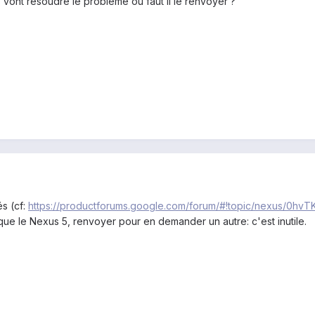
 vont résoudre le problème ou faut il le renvoyer ?
s (cf:
https://productforums.google.com/forum/#!topic/nexus/0hv
 que le Nexus 5, renvoyer pour en demander un autre: c'est inutile.