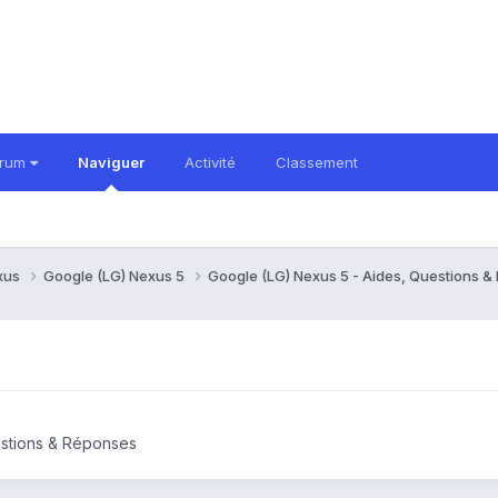
orum
Naviguer
Activité
Classement
xus
Google (LG) Nexus 5
Google (LG) Nexus 5 - Aides, Questions 
estions & Réponses