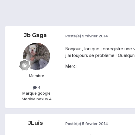
Jb Gaga
Posté(e)
5 février 2014
Bonjour , lorsque j enregistre une vi
j ai toujours se problème ! Quelqun a
Merci
Membre
4
Marque:
google
Modèle:
nexus 4
JLuis
Posté(e)
5 février 2014