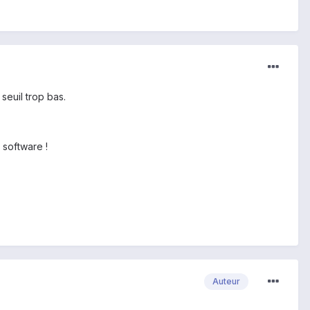
seuil trop bas.
software !
Auteur