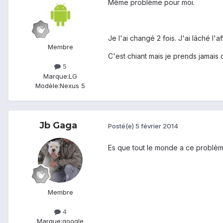
Même problème pour moi.
Je l'ai changé 2 fois. J'ai lâché l'af
Membre
C'est chiant mais je prends jamais d
5
Marque:
LG
Modèle:
Nexus 5
Jb Gaga
Posté(e)
5 février 2014
Es que tout le monde a ce problèm
Membre
4
Marque:
google