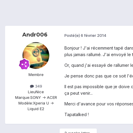
Andr006
Posté(e)
6 février 2014
Bonjour ! J'ai récemment tapé dans 
plus jamais rallumé. J'ai envoyé le 
Or, quand j'ai essayé de rallumer le
Membre
Je pense donc pas que ce soit l'éc
349
Il est pas impossible que je doive
Lieu
Nice
ça peut venir...
Marque:
SONY -> ACER
Modèle:
Xperia U ->
Merci d'avance pour vos réponses
Liquid E2
Tapatalked !