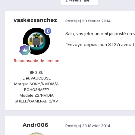
2 weeks later...
vaskezsanchez
Posté(e)
20 février 2014
Salu, vas jeter un oeil jai posté 
"Envoyé depuis mon ST27i avec T
Responsable de section
3,8k
Lieu
VAUCLUSE
Marque:
SONY/NVIDIA/A
RCHOS/MEEP
Modèle:
Z2/NVIDIA
SHIELD/GAMEPAD 2/XV
Andr006
Posté(e)
23 février 2014