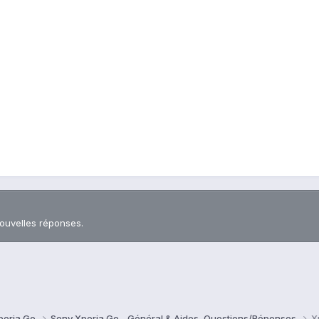
nouvelles réponses.
peria Go
Sony Xperia Go - Général & Aides, Questions/Réponses
X