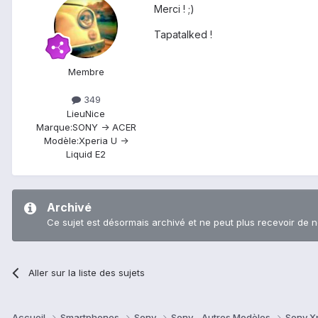
Merci ! ;)
Tapatalked !
Membre
349
Lieu
Nice
Marque:
SONY -> ACER
Modèle:
Xperia U ->
Liquid E2
Archivé
Ce sujet est désormais archivé et ne peut plus recevoir de 
Aller sur la liste des sujets
Accueil
Smartphones
Sony
Sony - Autres Modèles
Sony X