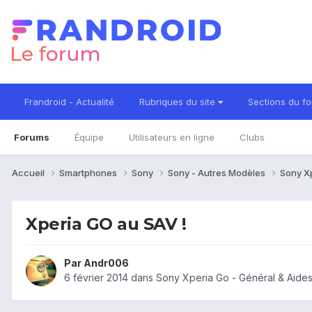
Frandroid - Actualité
Rubriques du site
Sections du f
Forums
Équipe
Utilisateurs en ligne
Clubs
Accueil
Smartphones
Sony
Sony - Autres Modèles
Sony X
Xperia GO au SAV !
Par
Andr006
6 février 2014
dans
Sony Xperia Go - Général & Aide