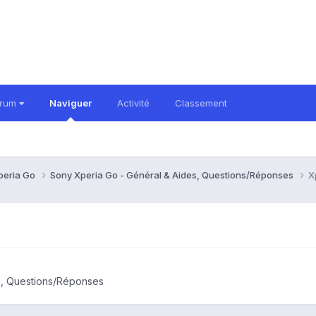
orum
Naviguer
Activité
Classement
peria Go
Sony Xperia Go - Général & Aides, Questions/Réponses
X
s, Questions/Réponses