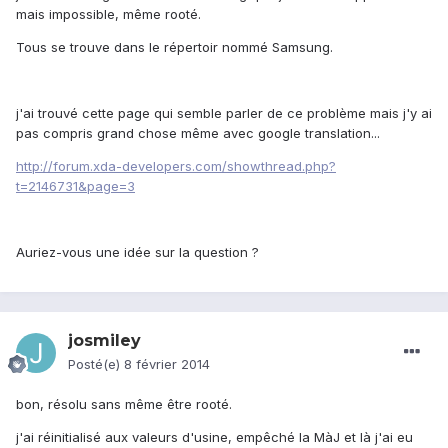
mais impossible, même rooté.
Tous se trouve dans le répertoir nommé Samsung.
j'ai trouvé cette page qui semble parler de ce problème mais j'y ai
pas compris grand chose même avec google translation...
http://forum.xda-developers.com/showthread.php?
t=2146731&page=3
Auriez-vous une idée sur la question ?
josmiley
Posté(e)
8 février 2014
bon, résolu sans même être rooté.
j'ai réinitialisé aux valeurs d'usine, empêché la MàJ et là j'ai eu