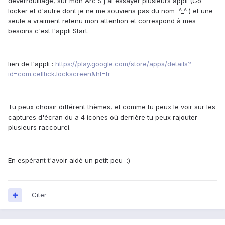
déverrouillage, sur mon Arc S j'ai essayer plusieurs appli (Go
locker et d'autre dont je ne me souviens pas du nom ^_^ ) et une
seule a vraiment retenu mon attention et correspond à mes
besoins c'est l'appli Start.
lien de l'appli :
https://play.google.com/store/apps/details?
id=com.celltick.lockscreen&hl=fr
Tu peux choisir différent thèmes, et comme tu peux le voir sur les
captures d'écran du a 4 icones où derrière tu peux rajouter
plusieurs raccourci.
En espérant t'avoir aidé un petit peu :)
Citer