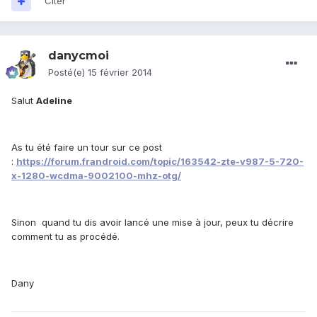
Citer
danycmoi
Posté(e)
15 février 2014
Salut
Adeline
As tu été faire un tour sur ce post
:
https://forum.frandroid.com/topic/163542-zte-v987-5-720-
x-1280-wcdma-9002100-mhz-otg/
Sinon quand tu dis avoir lancé une mise à jour, peux tu décrire
comment tu as procédé.
Dany