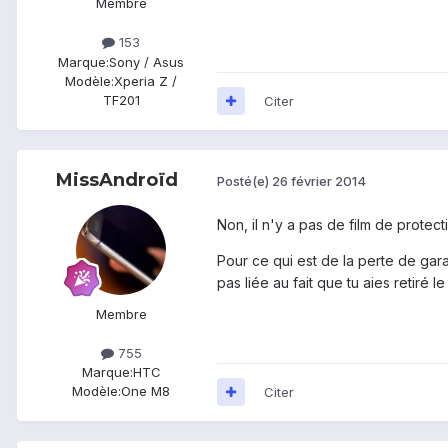
Membre
153
Marque:
Sony / Asus
Modèle:
Xperia Z /
TF201
Citer
MissAndroïd
Posté(e)
26 février 2014
Non, il n'y a pas de film de protectio
Pour ce qui est de la perte de garan
pas liée au fait que tu aies retiré le
Membre
755
Marque:
HTC
Modèle:
One M8
Citer