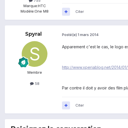
755
Marque:
HTC
Modèle:
One M8
Citer
Spyral
Posté(e)
1 mars 2014
Apparement c'est le cas, le logo est
http://www.xperiablog.net/2014/0
Membre
58
Par contre il doit y avoir des film 
Citer