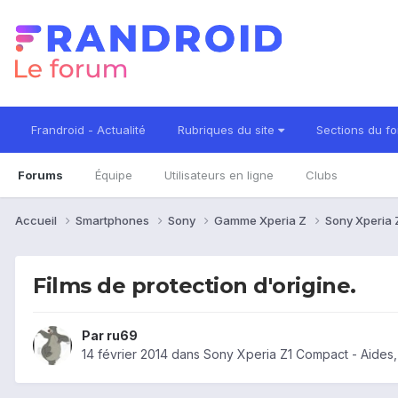
Frandroid - Actualité
Rubriques du site
Sections du f
Forums
Équipe
Utilisateurs en ligne
Clubs
Accueil
Smartphones
Sony
Gamme Xperia Z
Sony Xperia
Films de protection d'origine.
Par
ru69
14 février 2014
dans
Sony Xperia Z1 Compact - Aides