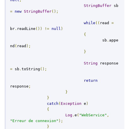
StringBuffer
 sb 
=
new
StringBuffer
();
while
((
read 
=
br
.
readLine
())
!=
null
)
{
					sb
.
appe
nd
(
read
);
}
String
 response 
=
 sb
.
toString
();
return
response
;
}
}
catch
(
Exception
 e
)
{
Log
.
e
(
"WebService"
,
"Erreur de connexion"
);
}