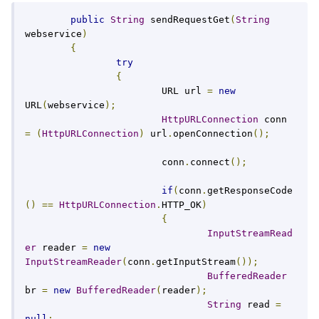
public
String
 sendRequestGet
(
String
webservice
)
{
try
{
			URL url 
=
new
URL
(
webservice
);
HttpURLConnection
 conn 
=
(
HttpURLConnection
)
 url
.
openConnection
();
			conn
.
connect
();
if
(
conn
.
getResponseCode
()
==
HttpURLConnection
.
HTTP_OK
)
{
InputStreamRead
er
 reader 
=
new
InputStreamReader
(
conn
.
getInputStream
());
BufferedReader
br 
=
new
BufferedReader
(
reader
);
String
 read 
=
null
;