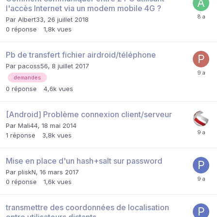
l'accès Internet via un modem mobile 4G ?
Par
Albert33
,
26 juillet 2018
0
réponse
1,8k
vues
Pb de transfert fichier airdroid/téléphone
Par
pacoss56
,
8 juillet 2017
demandes
0
réponse
4,6k
vues
[Android] Problème connexion client/serveur
Par
Mali44
,
18 mai 2014
1
réponse
3,8k
vues
Mise en place d'un hash+salt sur password
Par
pliskN
,
16 mars 2017
0
réponse
1,6k
vues
transmettre des coordonnées de localisation
entre utilisateurs distants