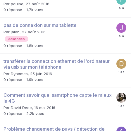
Par
poulpo
,
27 août 2016
0
réponse
1,7k
vues
pas de connexion sur ma tablette
Par
jalon
,
27 août 2016
demandes
0
réponse
1,8k
vues
transférer la connection ethernet de l'ordinateur
via usb sur mon téléphone
Par
Dynames
,
25 juin 2016
0
réponse
1,9k
vues
Comment savoir quel samrtphone capte le mieux
la 4G
Par
David Dede
,
16 mai 2016
0
réponse
2,2k
vues
Problème changement de pays / détection de