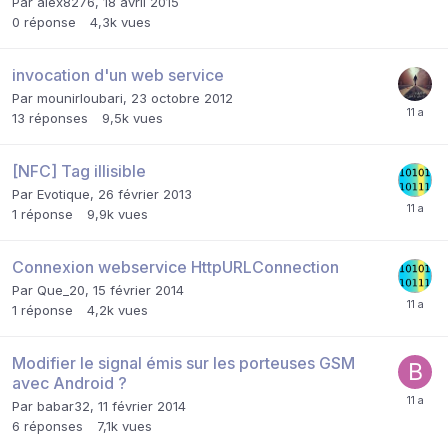
Par
alex8276
,
18 avril 2015
0
réponse
4,3k
vues
invocation d'un web service
Par
mounirloubari
,
23 octobre 2012
13
réponses
9,5k
vues
[NFC] Tag illisible
Par
Evotique
,
26 février 2013
1
réponse
9,9k
vues
Connexion webservice HttpURLConnection
Par
Que_20
,
15 février 2014
1
réponse
4,2k
vues
Modifier le signal émis sur les porteuses GSM
avec Android ?
Par
babar32
,
11 février 2014
6
réponses
7,1k
vues