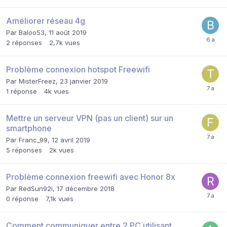
Améliorer réseau 4g
Par
Baloo53
,
11 août 2019
2
réponses
2,7k
vues
Problème connexion hotspot Freewifi
Par
MisterFreez
,
23 janvier 2019
1
réponse
4k
vues
Mettre un serveur VPN (pas un client) sur un
smartphone
Par
Franc_99
,
12 avril 2019
5
réponses
2k
vues
Problème connexion freewifi avec Honor 8x
Par
RedSun92i
,
17 décembre 2018
0
réponse
7,1k
vues
Comment communiquer entre 2 PC utilisant