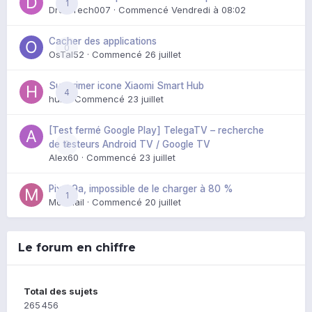
1
DroidTech007
· Commencé
Vendredi à 08:02
Cacher des applications
0
OsTal52
· Commencé
26 juillet
Supprimer icone Xiaomi Smart Hub
4
huik
· Commencé
23 juillet
[Test fermé Google Play] TelegaTV – recherche
0
de testeurs Android TV / Google TV
Alex60
· Commencé
23 juillet
Pixel 9a, impossible de le charger à 80 %
1
Mozmail
· Commencé
20 juillet
Le forum en chiffre
Total des sujets
265 456