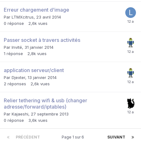
Erreur chargement d'image
Par
LTMXcitrus
,
23 avril 2014
0
réponse
2,6k
vues
Passer socket à travers activités
Par Invité,
31 janvier 2014
1
réponse
2,8k
vues
application serveur/client
Par
Djexter
,
13 janvier 2014
2
réponses
2,6k
vues
Relier tethering wifi & usb (changer
adresse/forward/iptables)
Par
Kajaeshi
,
27 septembre 2013
0
réponse
3,6k
vues
PRÉCÉDENT
Page 1 sur 6
SUIVANT