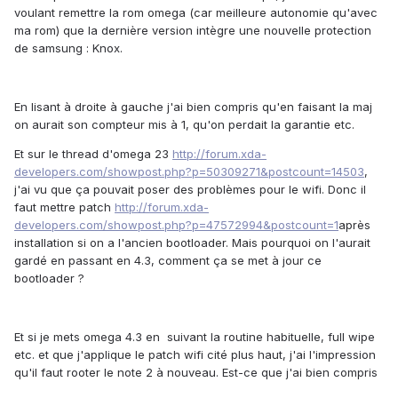
voulant remettre la rom omega (car meilleure autonomie qu'avec
ma rom) que la dernière version intègre une nouvelle protection
de samsung : Knox.
En lisant à droite à gauche j'ai bien compris qu'en faisant la maj
on aurait son compteur mis à 1, qu'on perdait la garantie etc.
Et sur le thread d'omega 23
http://forum.xda-
developers.com/showpost.php?p=50309271&postcount=14503
,
j'ai vu que ça pouvait poser des problèmes pour le wifi. Donc il
faut mettre patch
http://forum.xda-
developers.com/showpost.php?p=47572994&postcount=1
après
installation si on a l'ancien bootloader. Mais pourquoi on l'aurait
gardé en passant en 4.3, comment ça se met à jour ce
bootloader ?
Et si je mets omega 4.3 en suivant la routine habituelle, full wipe
etc. et que j'applique le patch wifi cité plus haut, j'ai l'impression
qu'il faut rooter le note 2 à nouveau. Est-ce que j'ai bien compris