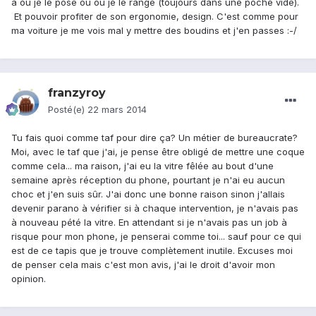
à où je le pose ou où je le range (toujours dans une poche vide).
Et pouvoir profiter de son ergonomie, design. C'est comme pour
ma voiture je me vois mal y mettre des boudins et j'en passes :-/
franzyroy
Posté(e)
22 mars 2014
Tu fais quoi comme taf pour dire ça? Un métier de bureaucrate?
Moi, avec le taf que j'ai, je pense être obligé de mettre une coque
comme cela... ma raison, j'ai eu la vitre fêlée au bout d'une
semaine après réception du phone, pourtant je n'ai eu aucun
choc et j'en suis sûr. J'ai donc une bonne raison sinon j'allais
devenir parano à vérifier si à chaque intervention, je n'avais pas
à nouveau pété la vitre. En attendant si je n'avais pas un job à
risque pour mon phone, je penserai comme toi... sauf pour ce qui
est de ce tapis que je trouve complètement inutile. Excuses moi
de penser cela mais c'est mon avis, j'ai le droit d'avoir mon
opinion.