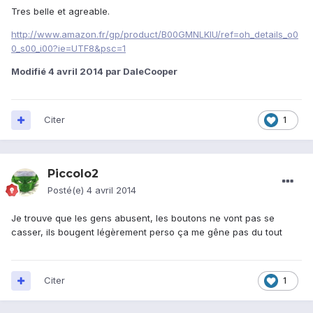
Tres belle et agreable.
http://www.amazon.fr/gp/product/B00GMNLKIU/ref=oh_details_o0
0_s00_i00?ie=UTF8&psc=1
Modifié
4 avril 2014
par DaleCooper
Citer
1
Piccolo2
Posté(e)
4 avril 2014
Je trouve que les gens abusent, les boutons ne vont pas se
casser, ils bougent légèrement perso ça me gêne pas du tout
Citer
1