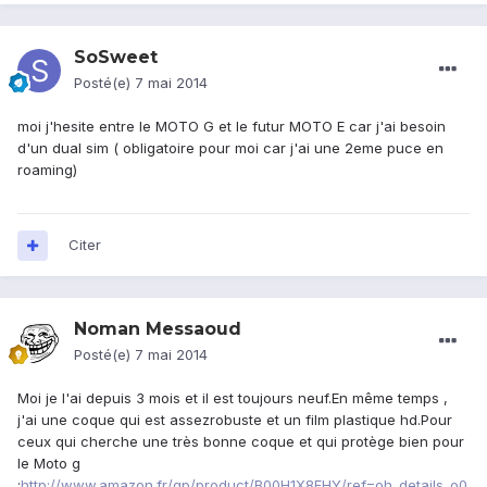
SoSweet
Posté(e)
7 mai 2014
moi j'hesite entre le MOTO G et le futur MOTO E car j'ai besoin
d'un dual sim ( obligatoire pour moi car j'ai une 2eme puce en
roaming)
Citer
Noman Messaoud
Posté(e)
7 mai 2014
Moi je l'ai depuis 3 mois et il est toujours neuf.En même temps ,
j'ai une coque qui est assezrobuste et un film plastique hd.Pour
ceux qui cherche une très bonne coque et qui protège bien pour
le Moto g
:
http://www.amazon.fr/gp/product/B00H1X8FHY/ref=oh_details_o0