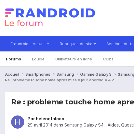
Frandroid - Actualité
Rubriques du site
Sections du f
Forums
Équipe
Utilisateurs en ligne
Clubs
Accueil
Smartphones
Samsung
Gamme Galaxy S
Samsung
Re : probleme touche home apres mise a jour android 4.4.2
Re : probleme touche home apres
Par
helenefalcon
29 avril 2014
dans
Samsung Galaxy S4 - Aides, Quest