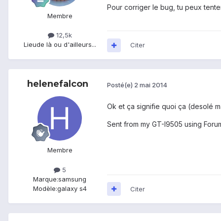
Pour corriger le bug, tu peux tente
Membre
12,5k
Lieu
de là ou d'ailleurs...
Citer
helenefalcon
Posté(e)
2 mai 2014
Ok et ça signifie quoi ça (desolé 
Sent from my GT-I9505 using Foru
Membre
5
Marque:
samsung
Modèle:
galaxy s4
Citer