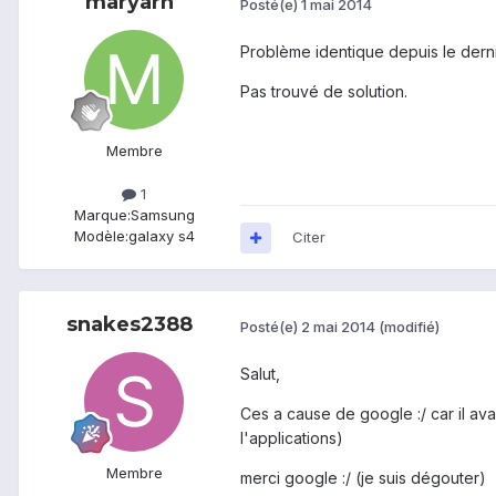
maryarh
Posté(e)
1 mai 2014
Problème identique depuis le dern
Pas trouvé de solution.
Membre
1
Marque:
Samsung
Modèle:
galaxy s4
Citer
snakes2388
Posté(e)
2 mai 2014
(modifié)
Salut,
Ces a cause de google :/ car il ava
l'applications)
Membre
merci google :/ (je suis dégouter)