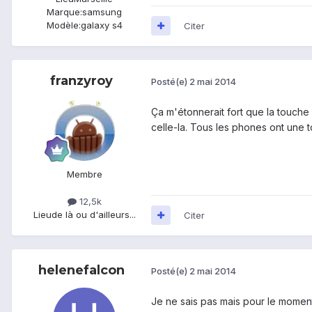
Marque:
samsung
Modèle:
galaxy s4
Citer
franzyroy
Posté(e)
2 mai 2014
Ça m'étonnerait fort que la touche
celle-la. Tous les phones ont une 
Membre
12,5k
Lieu
de là ou d'ailleurs...
Citer
helenefalcon
Posté(e)
2 mai 2014
Je ne sais pas mais pour le moment 