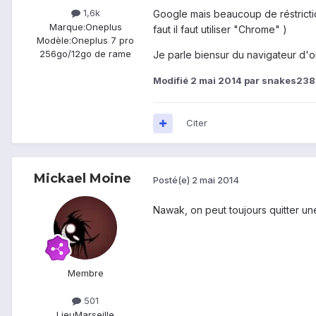
1,6k
Google mais beaucoup de réstrictio
Marque:
Oneplus
faut il faut utiliser "Chrome" )
Modèle:
Oneplus 7 pro
256go/12go de rame
Je parle biensur du navigateur d'
Modifié
2 mai 2014
par snakes238
Citer
Mickael Moine
Posté(e)
2 mai 2014
Nawak, on peut toujours quitter un
Membre
501
Lieu
Marseille