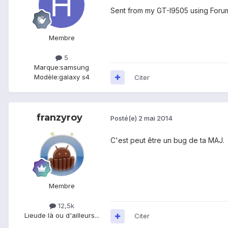
Sent from my GT-I9505 using Foru
Membre
5
Marque:
samsung
Modèle:
galaxy s4
Citer
franzyroy
Posté(e)
2 mai 2014
C'est peut être un bug de ta MAJ.
Membre
12,5k
Lieu
de là ou d'ailleurs...
Citer