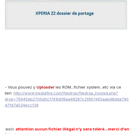
- Vous pouvez y
Uploader
les ROM...fichier system...etc via ce
lien:
http://www.mediafire.com/filedrop/filedrop_hosted.php?
drop=76945eb2705d0cf741b818aa48287c2f667465aaed8dda790
d7fd7a534eccf39
:excl:
attention aucun fichier illégal n'y sera toléré...merci d'en