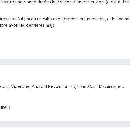
assure une bonne durée de vie même en rom custom (c'est a dire san
apres mon N4 j'ai eu un wiko avec processeur mediatek, et les compat
ore avoir les dernieres majs)
stom, ViperOne, Android Revolution HD, InsertCoin, Maximus, etc...
ité :)