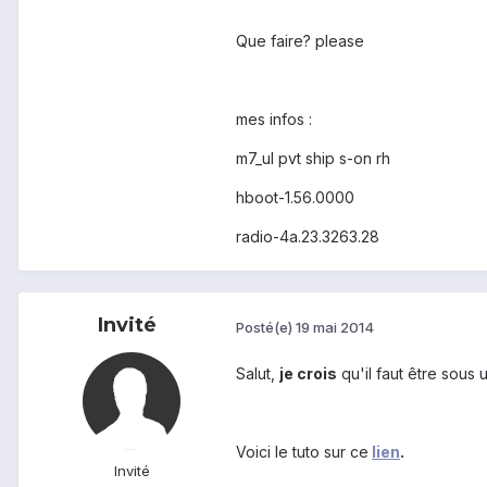
Que faire? please
mes infos :
m7_ul pvt ship s-on rh
hboot-1.56.0000
radio-4a.23.3263.28
Invité
Posté(e)
19 mai 2014
Salut,
je crois
qu'il faut être sous
Voici le tuto sur ce
lien
.
Invité