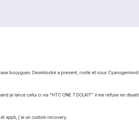
base bouygues. Desimlocké a present, rooté et sous Cyanogenmod 11 
uand je lance celui ci via "HTC ONE TOOLKIT" il me refuse en disant "R
et appli, j'ai un custom recovery..