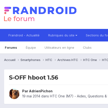
Frandroid - Actualité
Rubriques du site
Sections du f
Forums
Équipe
Utilisateurs en ligne
Clubs
Accueil
Smartphones
HTC
Archives HTC
HTC One
HTC
S-OFF hboot 1.56
Par
AdrienPichon
19 mai 2014
dans
HTC One (M7) - Aides, Questions 