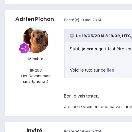
AdrienPichon
Posté(e)
19 mai 2014
Le 19/05/2014 à 18:09, HTC_A
Salut,
je crois
qu'il faut être s
Membre
Voici le tuto sur ce
lien
.
283
Lieu
Devant mon
smartphone :)
Bon je vais tester..
J'espere vraiment que ça va marche
Invité
Posté(e)
19 mai 2014