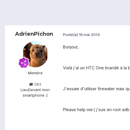
AdrienPichon
Posté(e)
19 mai 2014
Bonjour,
Voilà j'ai un HTC One brandé à la 
Membre
283
J'essaie d'utiliser firewater mais q
Lieu
Devant mon
smartphone :)
Please help me:( j'suis en root adb 