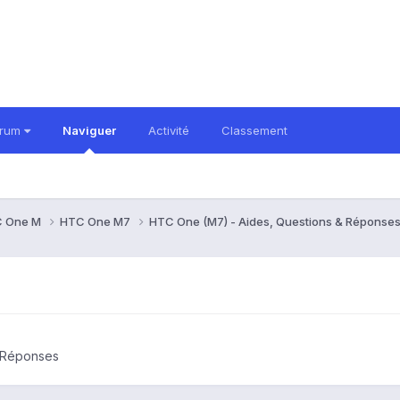
orum
Naviguer
Activité
Classement
 One M
HTC One M7
HTC One (M7) - Aides, Questions & Réponse
& Réponses