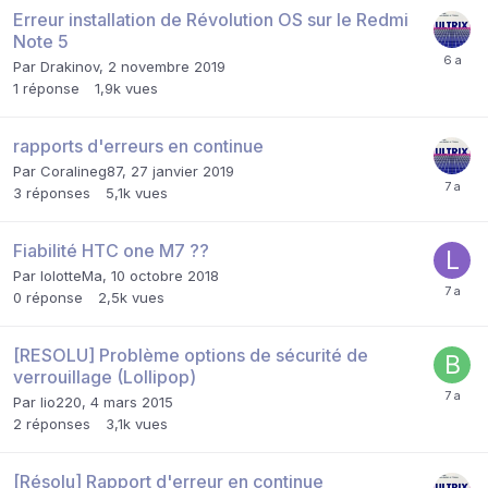
Erreur installation de Révolution OS sur le Redmi
Note 5
Par
Drakinov
,
2 novembre 2019
1
réponse
1,9k
vues
rapports d'erreurs en continue
Par
Coralineg87
,
27 janvier 2019
3
réponses
5,1k
vues
Fiabilité HTC one M7 ??
Par
lolotteMa
,
10 octobre 2018
0
réponse
2,5k
vues
[RESOLU] Problème options de sécurité de
verrouillage (Lollipop)
Par
lio220
,
4 mars 2015
2
réponses
3,1k
vues
[Résolu] Rapport d'erreur en continue