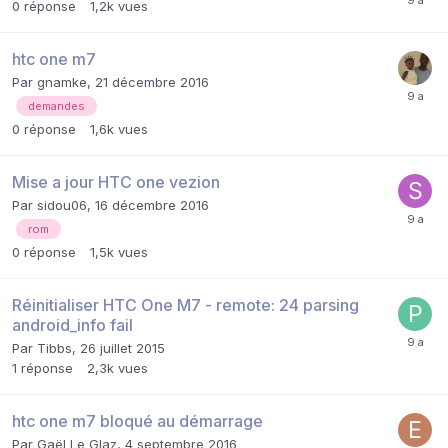
0
réponse
1,2k
vues
htc one m7
Par
gnamke
,
21 décembre 2016
demandes
0
réponse
1,6k
vues
Mise a jour HTC one vezion
Par
sidou06
,
16 décembre 2016
rom
0
réponse
1,5k
vues
Réinitialiser HTC One M7 - remote: 24 parsing
android_info fail
Par
Tibbs
,
26 juillet 2015
1
réponse
2,3k
vues
htc one m7 bloqué au démarrage
Par
Gaël Le Glaz
,
4 septembre 2016