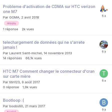
Probleme d'activation de CDMA sur HTC verizon
one M7
Par
GOMA
,
2 avril 2018
résolu
1
réponse
2k
vues
telechargement de données qui ne s'arrete
jamais !
Par
Laurent Saint-michel
,
14 novembre 2013
14
réponses
66,1k
vues
HTC M7 Comment changer le connecteur d'cran
sur carte mère
Par
titin123
,
9 août 2017
0
réponse
1,9k
vues
Bootloop :(
Par
boobs60
,
21 mars 2017
bug(s)