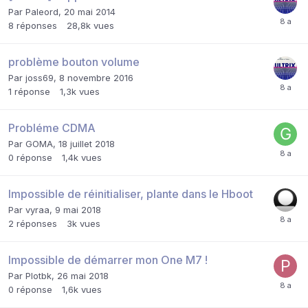
Par
Paleord
,
20 mai 2014
8
réponses
28,8k
vues
problème bouton volume
Par
joss69
,
8 novembre 2016
1
réponse
1,3k
vues
Probléme CDMA
Par
GOMA
,
18 juillet 2018
0
réponse
1,4k
vues
Impossible de réinitialiser, plante dans le Hboot
Par
vyraa
,
9 mai 2018
2
réponses
3k
vues
Impossible de démarrer mon One M7 !
Par
Plotbk
,
26 mai 2018
0
réponse
1,6k
vues