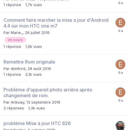
1
réponse
1,7k
vues
Comment faire marcher la mise a jour d'Android
4.4 sur mon HTC one m7
Par
Marie_
,
26 juillet 2016
en cours
1
réponse
1,9k
vues
Remettre Rom originale
Par
dimitrird
,
28 août 2016
1
réponse
2,1k
vues
Problème d'appareil photo arrière après
changement de rom.
Par
Ankoay
,
13 septembre 2016
2
réponses
1,3k
vues
problème Mise à jour HTC 826
Par
billantwi
,
5 octobre 2016