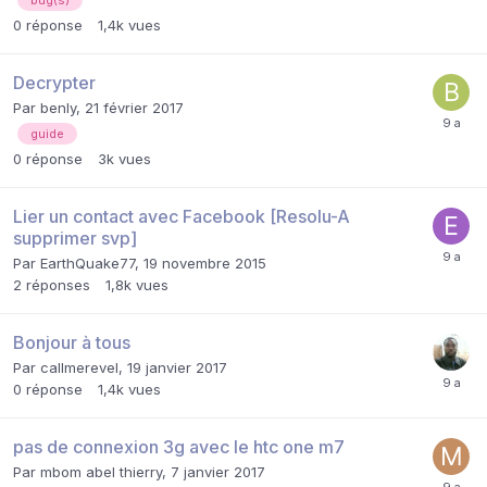
0
réponse
1,4k
vues
Decrypter
Par
benly
,
21 février 2017
guide
0
réponse
3k
vues
Lier un contact avec Facebook [Resolu-A
supprimer svp]
Par
EarthQuake77
,
19 novembre 2015
2
réponses
1,8k
vues
Bonjour à tous
Par
callmerevel
,
19 janvier 2017
0
réponse
1,4k
vues
pas de connexion 3g avec le htc one m7
Par
mbom abel thierry
,
7 janvier 2017