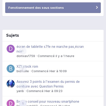
Fonctionnement des sous sections
Sujets
écran de tablette s7fe ne marche pas,écran
0
noir
domxav1759
· Commencé
il y a 1 heure
XZ1 stock rom
0
bid0uille
· Commencé
Hier à 10:09
Assurez 3 points à l'examen du permis de
0
conduire avec Question Permis
yanb
· Commencé
Hier à 09:23
Besoin conseil pour nouveau smartphone
1
DroidTech007
· Commencé
31 juillet