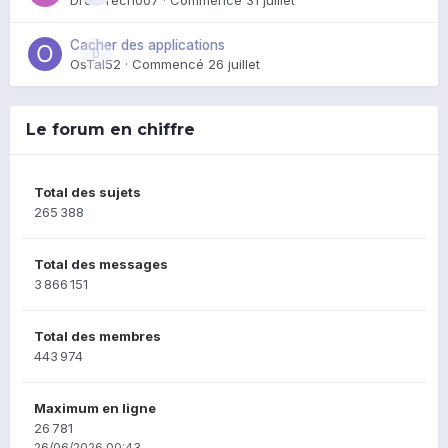
Cacher des applications
0
OsTal52
· Commencé
26 juillet
Le forum en chiffre
Total des sujets
265 388
Total des messages
3 866 151
Total des membres
443 974
Maximum en ligne
26 781
26/06/2026 00:43