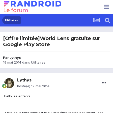
Utilitaires
[Offre limitée]World Lens gratuite sur
Google Play Store
Par
Lythys
19 mai 2014
dans
Utilitaires
Lythys
Posté(e)
19 mai 2014
Hello les enfants.
Juste pour faire savoir que si vous étiez tentés par World Lens,