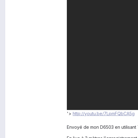
'>
http://youtu.be/7LpmFQbCA5g
Envoyé de mon D6503 en utilisant 