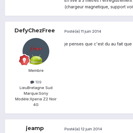
En live à 3 mètres l'enregistremen
(chargeur magnetique, support voit
DefyChezFree
Posté(e)
11 juin 2014
je penses que c'est du au fait que 
Membre
109
Lieu
Bretagne Sud
Marque:
Sony
Modèle:
Xperia Z2 Noir
4G
jeamp
Posté(e)
12 juin 2014