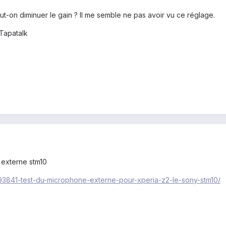
t-on diminuer le gain ? Il me semble ne pas avoir vu ce réglage.
Tapatalk
o externe stm10
/193841-test-du-microphone-externe-pour-xperia-z2-le-sony-stm10/