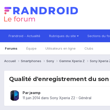
Frandroid - Actualité
Rubriques du site
Sections du f
Forums
Équipe
Utilisateurs en ligne
Clubs
Accueil
Smartphones
Sony
Gamme Xperia Z
Sony Xperia
Qualité d'enregistrement du son
Par
jeamp
11 juin 2014
dans
Sony Xperia Z2 - Général