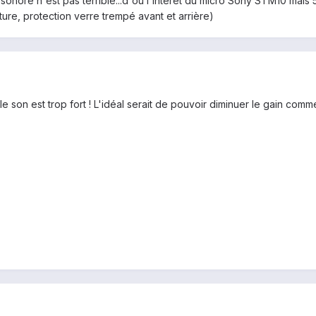
t sonore n'est pas terrible...d'où l'intéret du micro Sony STM10 ma
ure, protection verre trempé avant et arrière)
le son est trop fort ! L'idéal serait de pouvoir diminuer le gain comm