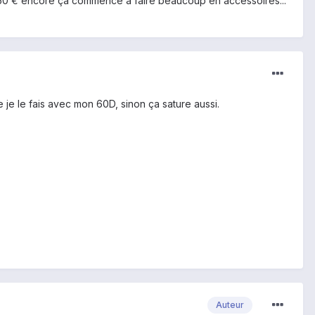
is 50 € encore ça commence à faire beaucoup en accessoires...
e je le fais avec mon 60D, sinon ça sature aussi.
Auteur