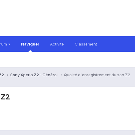
orum
Naviguer
Activité
Classement
 Z2
Sony Xperia Z2 - Général
Qualité d'enregistrement du son Z2
 Z2