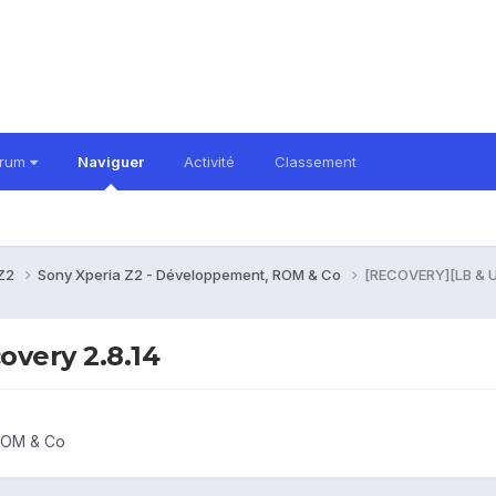
orum
Naviguer
Activité
Classement
 Z2
Sony Xperia Z2 - Développement, ROM & Co
[RECOVERY][LB & U
very 2.8.14
ROM & Co