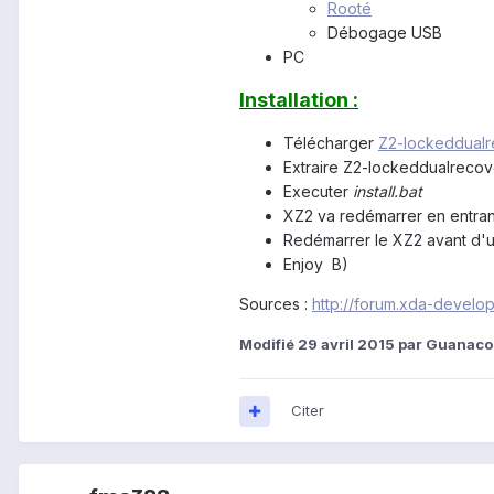
Rooté
Débogage USB
PC
Installation :
Télécharger
Z2-lockeddualre
Extraire Z2-lockeddualrecove
Executer
install.bat
XZ2 va redémarrer en entran
Redémarrer le XZ2 avant d'ut
Enjoy B)
Sources :
http://forum.xda-devel
Modifié
29 avril 2015
par Guanac
Citer