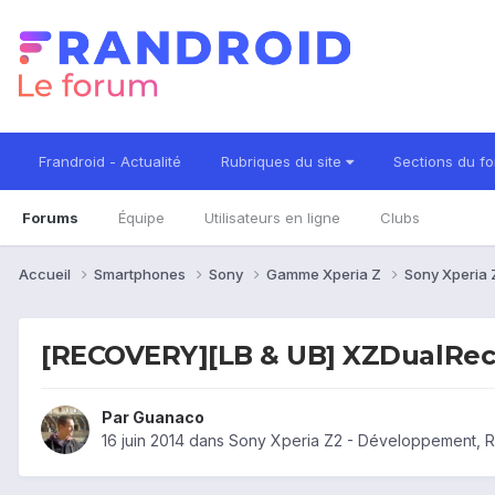
Frandroid - Actualité
Rubriques du site
Sections du f
Forums
Équipe
Utilisateurs en ligne
Clubs
Accueil
Smartphones
Sony
Gamme Xperia Z
Sony Xperia
[RECOVERY][LB & UB] XZDualReco
Par
Guanaco
16 juin 2014
dans
Sony Xperia Z2 - Développement, 