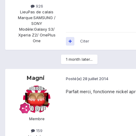
926
Lieu
Pas de calais
Marque:
SAMSUNG /
SONY
Modèle:
Galaxy S3/
Xperia Z2/ OnePlus
One
Citer
1 month later...
Magni
Posté(e)
28 juillet 2014
Parfait merci, fonctionne nickel apr
Membre
159