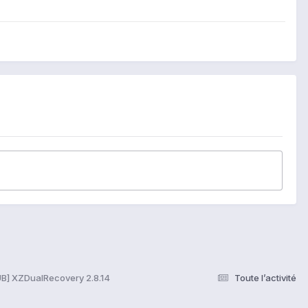
B] XZDualRecovery 2.8.14
Toute l’activité