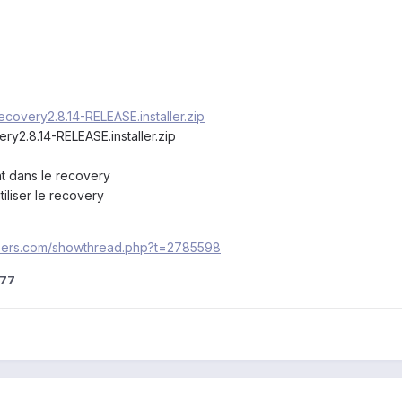
covery2.8.14-RELEASE.installer.zip
ry2.8.14-RELEASE.installer.zip
t dans le recovery
iliser le recovery
opers.com/showthread.php?t=2785598
o77