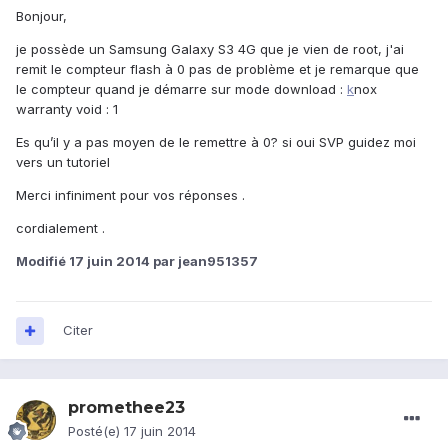
Bonjour,
je possède un Samsung Galaxy S3 4G que je vien de root, j'ai
remit le compteur flash à 0 pas de problème et je remarque que
le compteur quand je démarre sur mode download :
k
nox
warranty void : 1
Es qu’il y a pas moyen de le remettre à 0? si oui SVP guidez moi
vers un tutoriel
Merci infiniment pour vos réponses .
cordialement .
Modifié
17 juin 2014
par jean951357
Citer
promethee23
Posté(e)
17 juin 2014