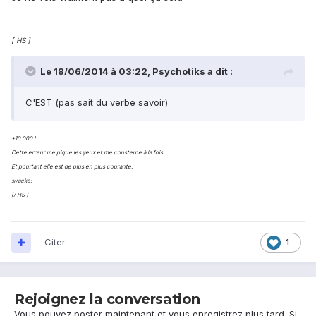
[ HS ]
Le 18/06/2014 à 03:22, Psychotiks a dit :
C'EST (pas sait du verbe savoir)
+10 000 !
Cette erreur me pique les yeux et me consterne à la fois...
Et pourtant elle est de plus en plus courante.
:wacko:
[/ HS ]
Citer
1
Rejoignez la conversation
Vous pouvez poster maintenant et vous enregistrez plus tard. Si