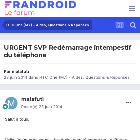
HTC One (M7) - Aides, Questions & Réponses
URGENT SVP Redémarrage intempestif
du téléphone
Par
malafuti
23 juin 2014
dans
HTC One (M7) - Aides, Questions & Réponses
malafuti
Posté(e)
23 juin 2014
Salut à tous,
Voilà j'ai un gros soucis, j'ai éteint mon téléphon tout à l'heure