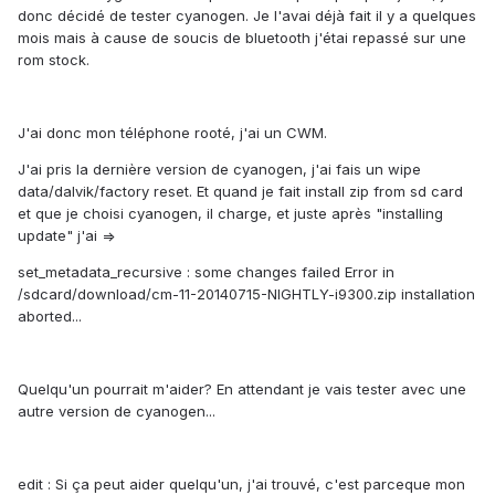
donc décidé de tester cyanogen. Je l'avai déjà fait il y a quelques
mois mais à cause de soucis de bluetooth j'étai repassé sur une
rom stock.
J'ai donc mon téléphone rooté, j'ai un CWM.
J'ai pris la dernière version de cyanogen, j'ai fais un wipe
data/dalvik/factory reset. Et quand je fait install zip from sd card
et que je choisi cyanogen, il charge, et juste après "installing
update" j'ai =>
set_metadata_recursive : some changes failed Error in
/sdcard/download/cm-11-20140715-NIGHTLY-i9300.zip installation
aborted...
Quelqu'un pourrait m'aider? En attendant je vais tester avec une
autre version de cyanogen...
edit : Si ça peut aider quelqu'un, j'ai trouvé, c'est parceque mon