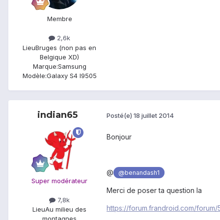
Membre
2,6k
Lieu
Bruges (non pas en
Belgique XD)
Marque:
Samsung
Modèle:
Galaxy S4 I9505
indian65
Posté(e)
18 juillet 2014
Bonjour
@
@benandash1
Super modérateur
Merci de poser ta question la
7,8k
https://forum.frandroid.com/forum
Lieu
Au milieu des
montagnes