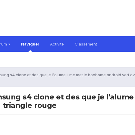
orum
Naviguer
Activité
Classement
ung s4 clone et des que je l'alume il me met le bonhome android vert av
msung s4 clone et des que je l'alum
n triangle rouge