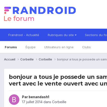
Frandroid - Actualité
Rubriques du site
Sections du f
Forums
Équipe
Utilisateurs en ligne
Clubs
Accueil
Corbeille
Corbeille
bonjour a tous je possede un sams
bonjour a tous je possede un sa
vert avec le vente ouvert avec u
Par
benandash1
17 juillet 2014
dans
Corbeille