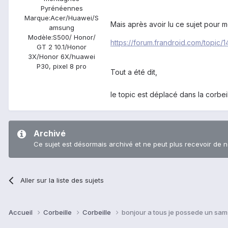
Pyrénéennes
Marque:
Acer/Huawei/S
Mais après avoir lu ce sujet pour m
amsung
Modèle:
S500/ Honor/
https://forum.frandroid.com/topic/
GT 2 10.1/Honor
3X/Honor 6X/huawei
P30, pixel 8 pro
Tout a été dit,
le topic est déplacé dans la corbeil
Archivé
Ce sujet est désormais archivé et ne peut plus recevoir de 
Aller sur la liste des sujets
Accueil
Corbeille
Corbeille
bonjour a tous je possede un sams