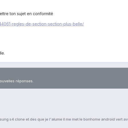
ettre ton sujet en conformité
144061-regles-de-section-section-plus-belle/
le.
nouvelles réponses.
ung s4 clone et des que je l'alume il me met le bonhome android vert av