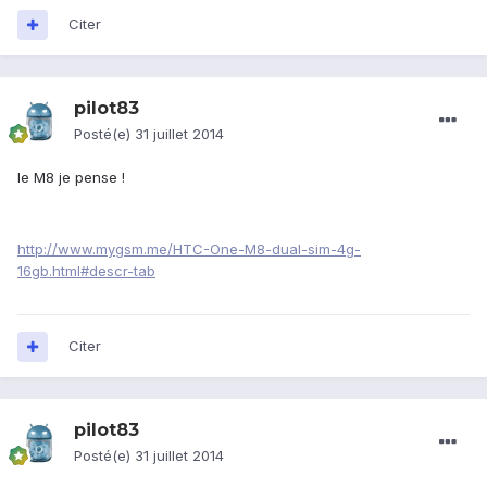
Citer
pilot83
Posté(e)
31 juillet 2014
le M8 je pense !
http://www.mygsm.me/HTC-One-M8-dual-sim-4g-
16gb.html#descr-tab
Citer
pilot83
Posté(e)
31 juillet 2014