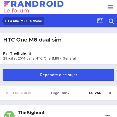
HTC One (M8) - Général
HTC One M8 dual sim
Par
TheBighunt
29 juillet 2014
dans
HTC One (M8) - Général
Répondre à ce sujet
PRÉCÉDENT
Page 1 sur 7
SUIVANT
TheBighunt