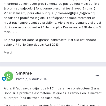
m'entend de loin avec grésillements ou pas du tout mais parfois
[color=red]sa[/color] fonctionne bien. j'ai testé avec 2 roms (
Viper et Insert ) pour être sur que [color=red][b]sa[/b][/color]
nesoit pas problème logiciel. Le téléphone tombe rarement et
n'est pas tombé avant se problème. Alors je me demande si c'est
du à une usure ou autre ?? Je n'ai plus l'assurance SFR depuis 3
mois -_-
Sa peut passer dans la garanti constructeur si elle est encore
valable ? j'ai le One depuis Avril 2013.
Merci
SmXme
Posté(e)
9 août 2014
Alors, il faut savoir déjà, que HTC = garantie constructeur 2 ans.
Donc si le problème est matériel et que tu le renvois en le mettant
au propre (pas de trace de flash etc).
Ca sera pris en charge gratos (sauf frais de port à l'aller, pas au