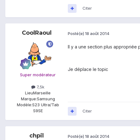
Citer
CoolRaoul
Posté(e)
18 août 2014
Il y a une section plus approprié
Je déplace le topic
Super modérateur
7,5k
Lieu
Marseille
Marque:
Samsung
Modèle:
S23 Ultra/Tab
S9SE
Citer
chpil
Posté(e)
18 août 2014