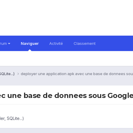
orum
Naviguer
Activité
Classement
QLite...)
deployer une application apk avec une base de donnees so
ec une base de donnees sous Googl
, SQLite...)