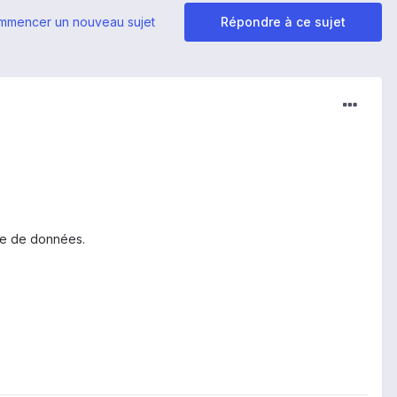
mmencer un nouveau sujet
Répondre à ce sujet
ase de données.