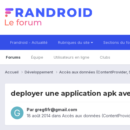
Frandroid - Actualité
Rubriques du site
Sections du f
Forums
Équipe
Utilisateurs en ligne
Clubs
Accueil
Développement
Accès aux données (ContentProvider, S
deployer une application apk av
Par
greg6fr@gmail.com
18 août 2014
dans
Accès aux données (ContentProvider