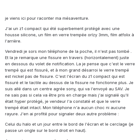
je viens ici pour raconter ma mésaventure.
J'ai un z1 compact qui été superbement protégé avec une
housse silicone, un film en verre trempée orlzy 3mm, film atfolix à
l'arrière.
Vendredi je sors mon téléphone de la poche, il n'est pas tombé .
Et la je remarque une fissure en travers (horizontalement) juste
en dessous du volet de notification. La je pense que c'est le verre
trempé qui est fissuré, et à mon grand désarroi le verre trempé
est nickel pas de fissure. C'est l'écran du z1 compact qui est
fissuré et le tactile au dessus de la fissure ne fonctionne plus. Je
suis allé dans un centre agrée sony, qui va l'envoyé au SAV. Je
ne sais pas si cela va être pris en charge mais j'ai signalé qu'il
était hyper protégé, je vendeur l'a constaté et que le verre
trempé était intact. Mon téléphone n'a aucun choc ni aucune
rayure. J'en ai profité pour signaler deux autre problème :
Celui du halo et un jour entre le bord de l'écran et le cerclage (je
passe un ongle sur le bord droit en haut).