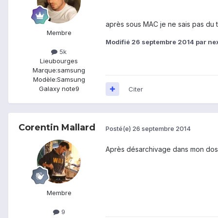
après sous MAC je ne sais pas du t
Membre
Modifié
26 septembre 2014
par ne
5k
Lieu
bourges
Marque:
samsung
Modèle:
Samsung
Galaxy note9
Citer
Corentin Mallard
Posté(e)
26 septembre 2014
Après désarchivage dans mon dossi
Membre
9