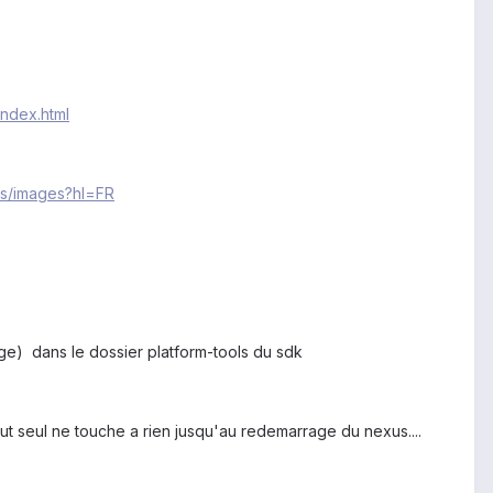
index.html
us/images?hl=FR
mage) dans le dossier platform-tools du sdk
out seul ne touche a rien jusqu'au redemarrage du nexus....