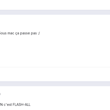
 Sous mac ça passe pas :/
)
? NON c'est FLASH-ALL