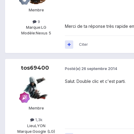
Membre
9
Merci de ta réponse très rapide en 
Marque:
LG
Modèle:
Nexus 5
Citer
tos69400
Posté(e)
26 septembre 2014
Salut. Double clic et c'est parti.
Membre
1,3k
Lieu
LYON
Marque:
Google (LG)