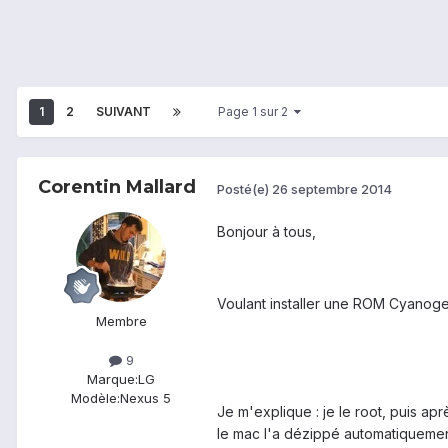
1
2
SUIVANT
Page 1 sur 2
Corentin Mallard
Posté(e)
26 septembre 2014
Bonjour à tous,
Voulant installer une ROM Cyanogen
Membre
9
Marque:
LG
Modèle:
Nexus 5
Je m'explique : je le root, puis a
le mac l'a dézippé automatiquement