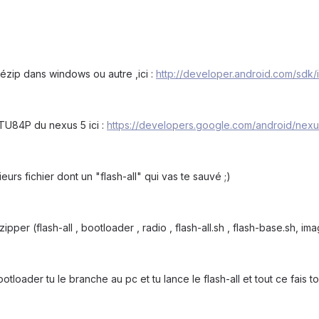
 dézip dans windows ou autre ,ici :
http://developer.android.com/sdk/
TU84P du nexus 5 ici :
https://developers.google.com/android/nex
eurs fichier dont un "flash-all" qui vas te sauvé ;)
per (flash-all , bootloader , radio , flash-all.sh , flash-base.sh, i
loader tu le branche au pc et tu lance le flash-all et tout ce fais t