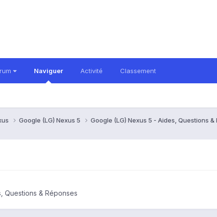
orum
Naviguer
Activité
Classement
xus
Google (LG) Nexus 5
Google (LG) Nexus 5 - Aides, Questions 
s, Questions & Réponses