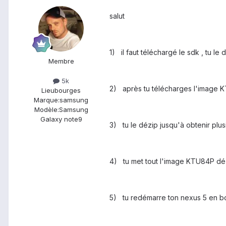
salut
1) il faut téléchargé le sdk , tu le
Membre
5k
2) après tu télécharges l'image K
Lieu
bourges
Marque:
samsung
Modèle:
Samsung
Galaxy note9
3) tu le dézip jusqu'à obtenir plusi
4) tu met tout l'image KTU84P dézip
5) tu redémarre ton nexus 5 en boot