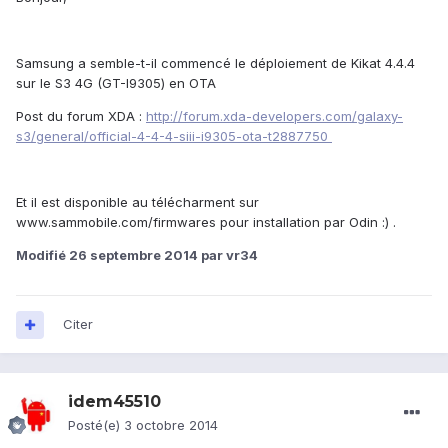
Samsung a semble-t-il commencé le déploiement de Kikat 4.4.4
sur le S3 4G (GT-I9305) en OTA
Post du forum XDA :
http://forum.xda-developers.com/galaxy-
s3/general/official-4-4-4-siii-i9305-ota-t2887750
Et il est disponible au télécharment sur
www.sammobile.com/firmwares pour installation par Odin :) .
Modifié
26 septembre 2014
par vr34
Citer
idem45510
Posté(e)
3 octobre 2014