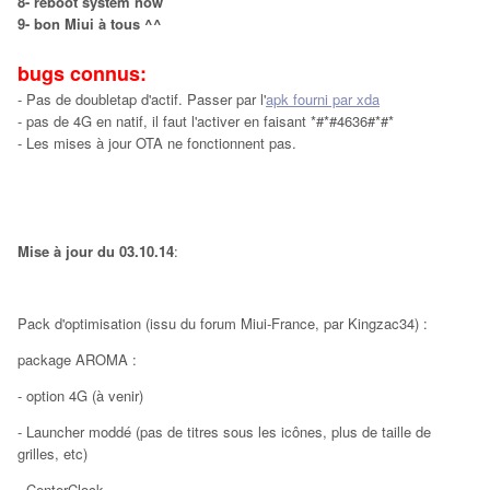
8- reboot system now
9- bon Miui à tous ^^
bugs connus:
- Pas de doubletap d'actif. Passer par l'
apk fourni par xda
- pas de 4G en natif, il faut l'activer en faisant *#*#4636#*#*
- Les mises à jour OTA ne fonctionnent pas.
Mise à jour du 03.10.14
:
Pack d'optimisation (issu du forum Miui-France, par Kingzac34) :
package AROMA :
- option 4G (à venir)
- Launcher moddé (pas de titres sous les icônes, plus de taille de
grilles, etc)
- CenterClock