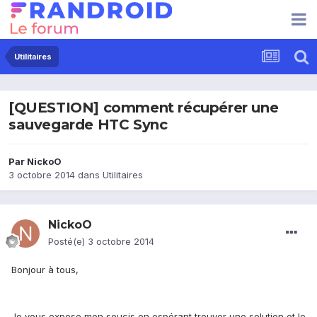
Utilitaires
[QUESTION] comment récupérer une
sauvegarde HTC Sync
Par
NickoO
3 octobre 2014
dans
Utilitaires
NickoO
Posté(e)
3 octobre 2014
Bonjour à tous,
Je vous expose mon soucis en espérant trouver une solution et le