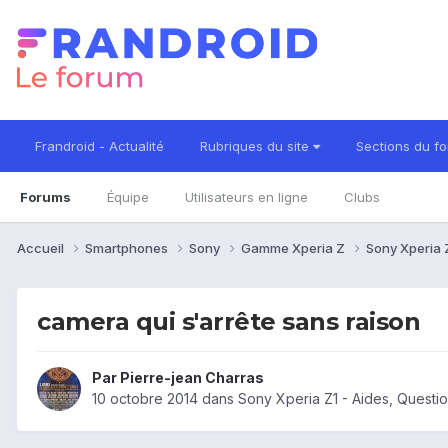
Frandroid - Actualité
Rubriques du site
Sections du f
Forums
Équipe
Utilisateurs en ligne
Clubs
Accueil
Smartphones
Sony
Gamme Xperia Z
Sony Xperia 
camera qui s'arrête sans raison
Par
Pierre-jean Charras
10 octobre 2014
dans
Sony Xperia Z1 - Aides, Quest