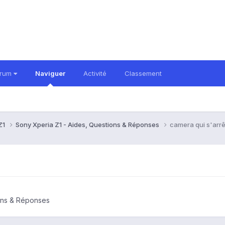
orum
Naviguer
Activité
Classement
Z1
Sony Xperia Z1 - Aides, Questions & Réponses
camera qui s'arrê
ions & Réponses