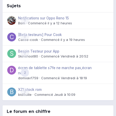
Sujets
Notifications sur Oppo Reno 15
0
Bom
· Commencé
il y a 12 heures
[Beta testeurs] Pour Cook
0
Casse-cook
· Commencé
il y a 19 heures
Besoin Testeur pour App
0
Skinshoot80
· Commencé
Vendredi à 20:52
écran de tablette s7fe ne marche pas,écran
2
noir
domxav1759
· Commencé
Vendredi à 18:19
XZ1 stock rom
0
bid0uille
· Commencé
Jeudi à 10:09
Le forum en chiffre