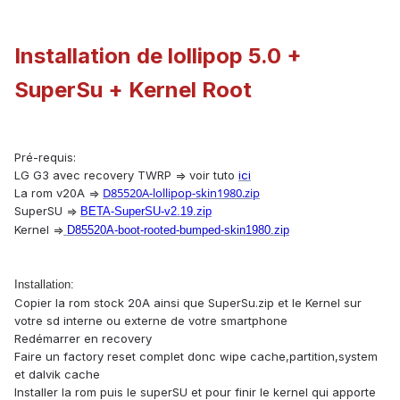
Installation de lollipop 5.0 +
SuperSu + Kernel Root
Pré-requis:
LG G3 avec recovery TWRP => voir tuto
ici
D85520A-lollipop-skin1980.zip
La rom v20A =>
SuperSU =>
BETA-SuperSU-v2.19.zip
Kernel =>
D85520A-boot-rooted-bumped-skin1980.zip
Installation:
Copier la rom stock 20A ainsi que SuperSu.zip et le Kernel sur
votre sd interne ou externe de votre smartphone
​Redémarrer en recovery
Faire un factory reset complet donc wipe cache,partition,system
et dalvik cache
Installer la rom puis le superSU et pour finir le kernel qui apporte