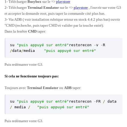
1- Télécharger
Busybox
sur le =>
playstore
2- Télécharger
Terminal Emulator
sur le =>
playstore
, l'ouvrir sur votre G3
et accepter la demande root, puis taper la commande cité plus bas.
3- Via ADB ( voir installation rubrique retour en stock 4.4.2 plus bas) ouvrir
"
CMD
(recherche, puis taper CMD et valider par la touche entré).
Dans la fenêtre
CMD
taper:
su 
"puis appuyé sur entré"
restorecon 
-
v 
-
R 
/
data
/
media    
"puis appuyé sur entré"
Puis redémarrer votre G3.
Si cela ne fonctionne toujours pas:
Toujours avec
Terminal Emulator
ou
ADB
taper:
su 
"puis appuyé sur entré"
restorecon 
-
FR 
/
 data 
/
 media 
/
"puis appuyé sur entré"
Puis redémarrer votre G3.