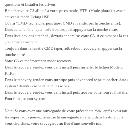
questions et installer les drivers.
Brancher votre G3 allumé à votre pc en mode "
PTP
" (Mode photo) et avoir
activer le mode
Debug USB
.
Ouvrir "
CMD
(recherche, puis taper CMD et valider par la touche entré).
Dans cette fenêtre taper :
adb devices
puis appuyer sur la touche entré.
Dans liste
devices attached
, devrais apparaître votre G3, si ce n'est pas la cas
, redémarrez votre pc.
Toujours dans la fenêtre
CMD
taper:
adb reboot recovery
et appyer sur la
touche entré
Votre G3 va redémarrer en mode recovery .
Dans le recovery, rendez vous dans
install
puis installer le fichier
Modem
KitKat
.
Dans le recovery, rendez vous sur
wipe
puis
advancced wipe
et cocher:
data /
system / dalvik / cache
et faire les wipes.
Dans le recovery, rendez vous dans
install
puis trouver votre
rom
et l'installer.
Pour finir , reboot system.
Note:
Si vous avez une sauvegarde de votre précédente rom , après avoir fait
les wipes, vous pouvez remettre la sauvegarde en allant dans
Restore
puis
vous choisissez votre sauvegarde au lieu d'une nouvelle rom.