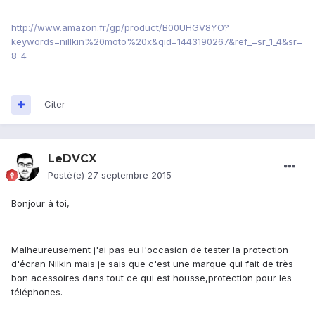
http://www.amazon.fr/gp/product/B00UHGV8YO?
keywords=nillkin%20moto%20x&qid=1443190267&ref_=sr_1_4&sr=
8-4
Citer
LeDVCX
Posté(e)
27 septembre 2015
Bonjour à toi,
Malheureusement j'ai pas eu l'occasion de tester la protection
d'écran Nilkin mais je sais que c'est une marque qui fait de très
bon acessoires dans tout ce qui est housse,protection pour les
téléphones.