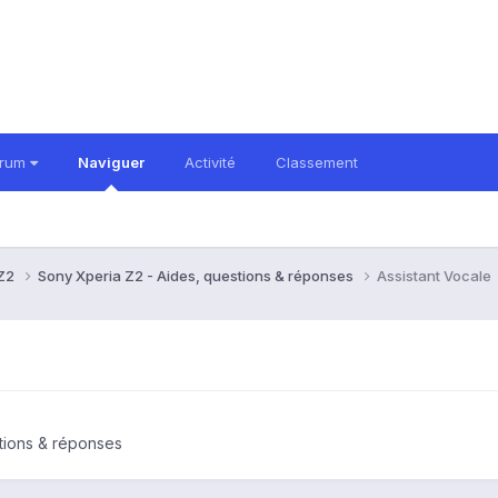
orum
Naviguer
Activité
Classement
 Z2
Sony Xperia Z2 - Aides, questions & réponses
Assistant Vocale
tions & réponses