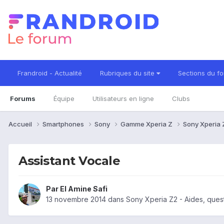
Frandroid - Actualité
Rubriques du site
Sections du f
Forums
Équipe
Utilisateurs en ligne
Clubs
Accueil
Smartphones
Sony
Gamme Xperia Z
Sony Xperia
Assistant Vocale
Par
El Amine Safi
13 novembre 2014
dans
Sony Xperia Z2 - Aides, ques