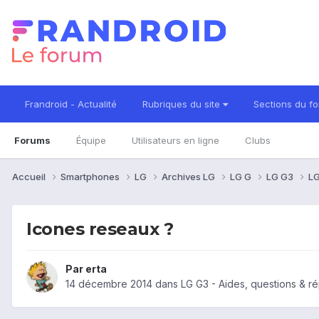
Frandroid - Actualité
Rubriques du site
Sections du f
Forums
Équipe
Utilisateurs en ligne
Clubs
Accueil
Smartphones
LG
Archives LG
LG G
LG G3
LG
Icones reseaux ?
Par
erta
14 décembre 2014
dans
LG G3 - Aides, questions & r