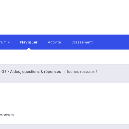
orum
Naviguer
Activité
Classement
 G3 - Aides, questions & réponses
Icones reseaux ?
éponses