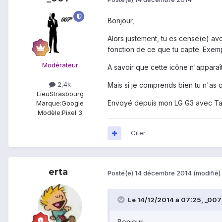
Bonjour,
Alors justement, tu es censé(e) av
fonction de ce que tu capte. Exempl
Modérateur
A savoir que cette icône n'apparaî
2,4k
Mais si je comprends bien tu n'as 
Lieu
Strasbourg
Envoyé depuis mon LG G3 avec Ta
Marque:
Google
Modèle:
Pixel 3
Citer
erta
Posté(e)
14 décembre 2014
(modifié)
Le 14/12/2014 à 07:25, _007 a
Bonjour,