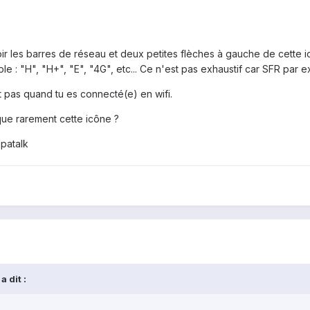
oir les barres de réseau et deux petites flèches à gauche de cette 
e : "H", "H+", "E", "4G", etc... Ce n'est pas exhaustif car SFR par
t pas quand tu es connecté(e) en wifi.
que rarement cette icône ?
patalk
 dit :