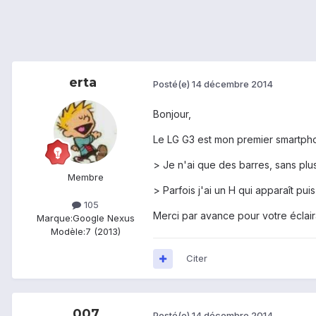
erta
Posté(e)
14 décembre 2014
Bonjour,
Le LG G3 est mon premier smartphon
> Je n'ai que des barres, sans plus
Membre
> Parfois j'ai un H qui apparaît pui
105
Merci par avance pour votre éclai
Marque:
Google Nexus
Modèle:
7 (2013)
Citer
_007
Posté(e)
14 décembre 2014