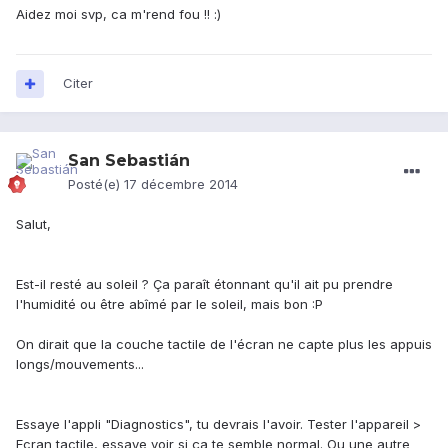
Aidez moi svp, ca m'rend fou !! :)
Citer
San Sebastián
Posté(e)
17 décembre 2014
Salut,
Est-il resté au soleil ? Ça paraît étonnant qu'il ait pu prendre
l'humidité ou être abîmé par le soleil, mais bon :P
On dirait que la couche tactile de l'écran ne capte plus les appuis
longs/mouvements...
Essaye l'appli "Diagnostics", tu devrais l'avoir. Tester l'appareil >
Ecran tactile, essaye voir si ça te semble normal. Ou une autre