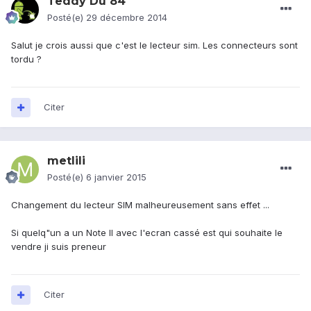
Teddy Du 84
Posté(e)
29 décembre 2014
Salut je crois aussi que c'est le lecteur sim. Les connecteurs sont
tordu ?
Citer
metlili
Posté(e)
6 janvier 2015
Changement du lecteur SIM malheureusement sans effet ...
Si quelq"un a un Note II avec l'ecran cassé est qui souhaite le
vendre ji suis preneur
Citer