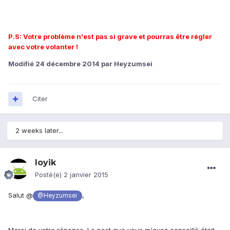
P.S: Votre problème n'est pas si grave et pourras être régler
avec votre volanter !
Modifié
24 décembre 2014
par Heyzumsei
Citer
2 weeks later...
loyik
Posté(e)
2 janvier 2015
Salut @
,
@Heyzumsei
Merci de votre réponse. Le post que vous m'avez conseillé était