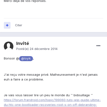
Merci déjà de vos réponses.
Citer
Invité
Posté(e)
24 décembre 2014
Bonsoir @
,
@loyik
J'ai reçu votre message privé. Malheuresement je n'est jamais
euh a faire a ce problème.
Je vais vous laisser lire un peu le monde du '' bidouillage ''
https://forum.frandroid.com/topic/199060-tuto-wip-guide-ultime-
du-htc-one-bootloader-recoveries-root-s-on-off-debranding-