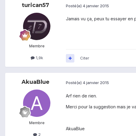
turican57
Posté(e)
4 janvier 2015
Jamais vu ça, peux tu essayer en p
Membre
1,9k
Citer
AkuaBlue
Posté(e)
4 janvier 2015
Arf rien de rien.
Merci pour la suggestion mais je va
Membre
AkuaBlue
2