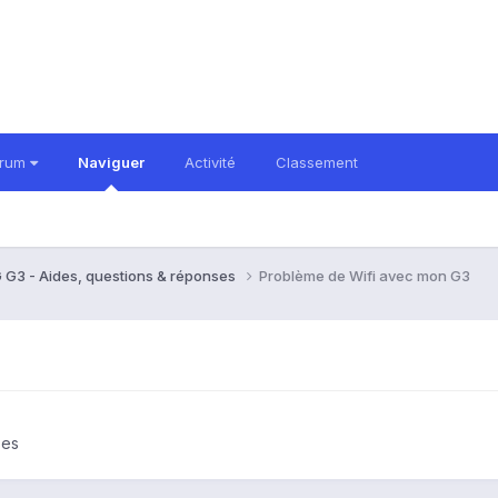
orum
Naviguer
Activité
Classement
 G3 - Aides, questions & réponses
Problème de Wifi avec mon G3
ses