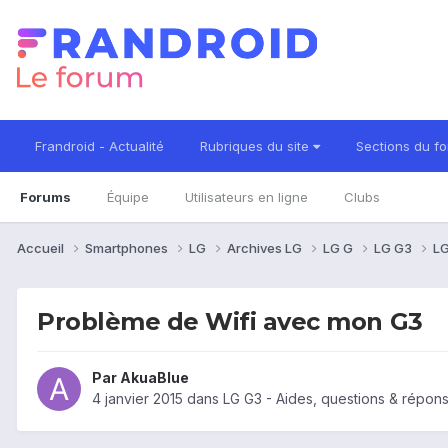
Frandroid - Actualité
Rubriques du site
Sections du f
Forums
Équipe
Utilisateurs en ligne
Clubs
Accueil
Smartphones
LG
Archives LG
LG G
LG G3
LG
Problème de Wifi avec mon G3
Par
AkuaBlue
4 janvier 2015
dans
LG G3 - Aides, questions & répon