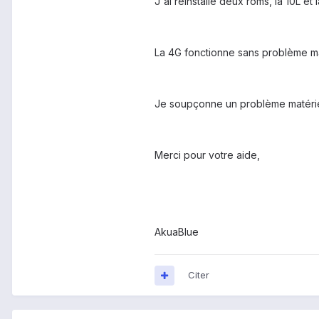
J'ai réinstallé deux roms, la 10L et
La 4G fonctionne sans problème mai
Je soupçonne un problème matériel 
Merci pour votre aide,
AkuaBlue
Citer