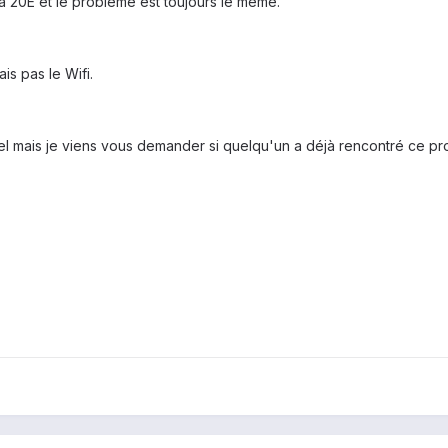
 la 20E et le problème est toujours le même.
s pas le Wifi.
mais je viens vous demander si quelqu'un a déjà rencontré ce probl