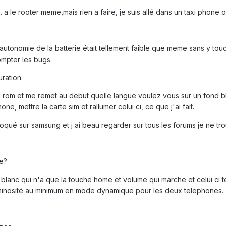
1.2. a le rooter meme,mais rien a faire, je suis allé dans un taxi phone 
autonomie de la batterie était tellement faible que meme sans y touche
mpter les bugs.
ration.
om et me remet au debut quelle langue voulez vous sur un fond bleu c
ne, mettre la carte sim et rallumer celui ci, ce que j'ai fait.
bloqué sur samsung et j ai beau regarder sur tous les forums je ne tr
re?
s blanc qui n'a que la touche home et volume qui marche et celui ci t
 luminosité au minimum en mode dynamique pour les deux telephones.