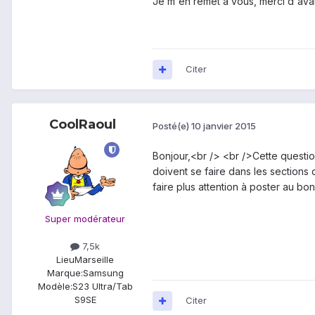
Je m'en remet a vous, merci d'a
Citer
CoolRaoul
Posté(e)
10 janvier 2015
Bonjour,<br /> <br />Cette questi
doivent se faire dans les sections
faire plus attention à poster au bon
Super modérateur
7,5k
Lieu
Marseille
Marque:
Samsung
Modèle:
S23 Ultra/Tab
S9SE
Citer