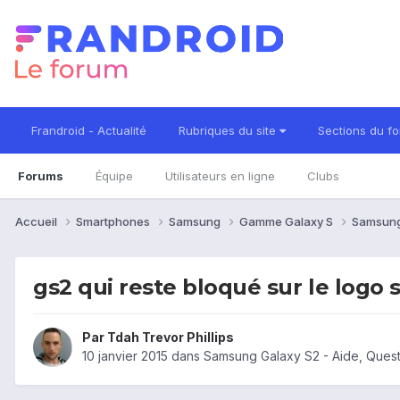
Frandroid - Actualité
Rubriques du site
Sections du f
Forums
Équipe
Utilisateurs en ligne
Clubs
Accueil
Smartphones
Samsung
Gamme Galaxy S
Samsung
gs2 qui reste bloqué sur le logo
Par
Tdah Trevor Phillips
10 janvier 2015
dans
Samsung Galaxy S2 - Aide, Ques