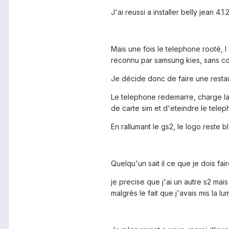
J'ai reussi a installer belly jean 4.
Mais une fois le telephone rooté, l 
reconnu par samsung kies, sans co
Je décide donc de faire une restau
Le telephone redemarre, charge la r
de carte sim et d'eteindre le telepho
En rallumant le gs2, le logo reste 
Quelqu'un sait il ce que je dois fai
je precise que j'ai un autre s2 mai
malgrès le fait que j'avais mis la