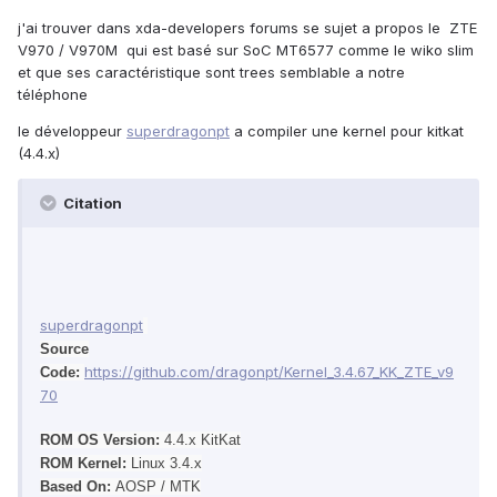
j'ai trouver dans xda-developers forums se sujet a propos le ZTE
V970 / V970M qui est basé sur SoC MT6577 comme le wiko slim
et que ses caractéristique sont trees semblable a notre
téléphone
le développeur
superdragonpt
a compiler une kernel pour kitkat
(4.4.x)
Citation
superdragonpt
Source
https://github.com/dragonpt/Kernel_3.4.67_KK_ZTE_v9
Code:
70
ROM OS Version:
4.4.x KitKat
ROM Kernel:
Linux 3.4.x
Based On:
AOSP / MTK