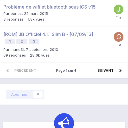
Problème de wifi et bluetooth sous ICS v15
Par
benos
,
22 mars 2015
3
réponses
1,8k
vues
[ROM] JB Officiel 4.1.1 Slim B - [07/09/13]
1
2
3
Par
manu3l
,
7 septembre 2013
69
réponses
28,6k
vues
PRÉCÉDENT
Page 1 sur 4
SUIVANT
Abonnés
0