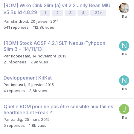
[ROM] Wiko Cink Slim (a) v4.2.2 Jelly Bean MIUI
v5 Build 4.8.29
1
2
3
4
22
Par
skindroid
,
20 janvier 2014
541
réponses
112,8k
vues
[ROM] Stock AOSP 4.2.1 SLT-Nexus-Tyhpoon
Slim B - [14/11/13]
Par
kookesam
,
14 novembre 2013
21
réponses
7,9k
vues
Devloppement KitKat
Par
imousrf
,
11 janvier 2015
4
réponses
2,6k
vues
Quelle ROM pour ne pas être sensible aux failles
heartbleed et Freak ?
Par
za.dig
,
25 mars 2015
5
réponses
1,8k
vues