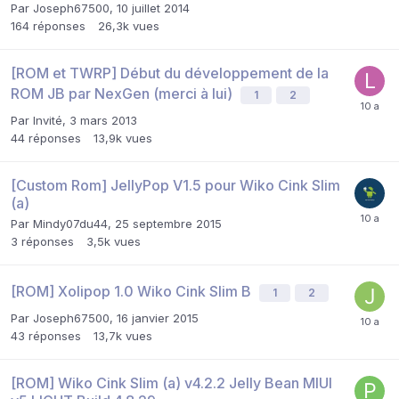
Par
Joseph67500
,
10 juillet 2014
164
réponses
26,3k
vues
[ROM et TWRP] Début du développement de la
ROM JB par NexGen (merci à lui)
1
2
Par Invité,
3 mars 2013
44
réponses
13,9k
vues
[Custom Rom] JellyPop V1.5 pour Wiko Cink Slim
(a)
Par
Mindy07du44
,
25 septembre 2015
3
réponses
3,5k
vues
[ROM] Xolipop 1.0 Wiko Cink Slim B
1
2
Par
Joseph67500
,
16 janvier 2015
43
réponses
13,7k
vues
[ROM] Wiko Cink Slim (a) v4.2.2 Jelly Bean MIUI