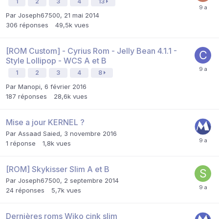
1
2
3
4
13
Par
Joseph67500
,
21 mai 2014
306
réponses
49,5k
vues
[ROM Custom] - Cyrius Rom - Jelly Bean 4.1.1 -
Style Lollipop - WCS A et B
1
2
3
4
8
Par
Manopi
,
6 février 2016
187
réponses
28,6k
vues
Mise a jour KERNEL ?
Par
Assaad Saied
,
3 novembre 2016
1
réponse
1,8k
vues
[ROM] Skykisser Slim A et B
Par
Joseph67500
,
2 septembre 2014
24
réponses
5,7k
vues
Dernières roms Wiko cink slim