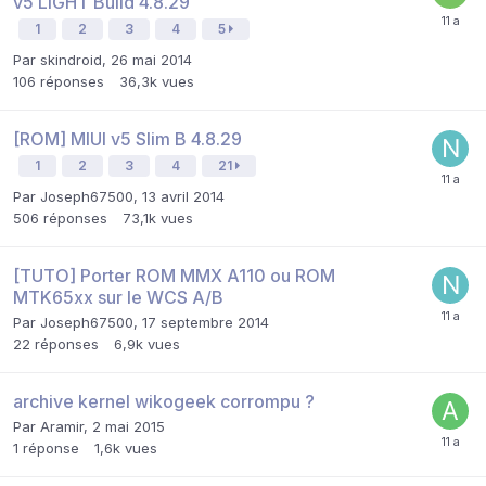
v5 LIGHT Build 4.8.29
1
2
3
4
5
Par
skindroid
,
26 mai 2014
106
réponses
36,3k
vues
[ROM] MIUI v5 Slim B 4.8.29
1
2
3
4
21
Par
Joseph67500
,
13 avril 2014
506
réponses
73,1k
vues
[TUTO] Porter ROM MMX A110 ou ROM
MTK65xx sur le WCS A/B
Par
Joseph67500
,
17 septembre 2014
22
réponses
6,9k
vues
archive kernel wikogeek corrompu ?
Par
Aramir
,
2 mai 2015
1
réponse
1,6k
vues