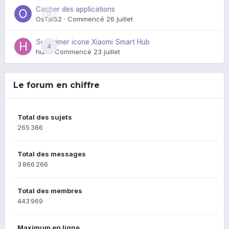
Cacher des applications
0
OsTal52
· Commencé
26 juillet
Supprimer icone Xiaomi Smart Hub
4
huik
· Commencé
23 juillet
Le forum en chiffre
Total des sujets
265 386
Total des messages
3 866 266
Total des membres
443 969
Maximum en ligne