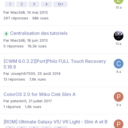
1
2
3
4
12
Par
Max3d8
,
14 mai 2013
297
réponses
98k
vues
Centralisation des tutoriels
Par
Max3d8
,
18 juin 2013
5
réponses
16,5k
vues
[CWM 6.0.3.2][Port]Philz FULL Touch Recovery
5.18.9
Par
Joseph67500
,
25 août 2014
13
réponses
7,6k
vues
ColorOS 2.0 for Wiko Cink Slim A
Par
peterkin1
,
21 juillet 2017
1
réponse
1,6k
vues
[ROM] Ultimate Galaxy V5/ V6 Light - Slim A et B