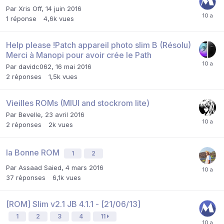
Par
Xris Off
,
14 juin 2016
1
réponse
4,6k
vues
Help please !Patch appareil photo slim B (Résolu)
Merci à Manopi pour avoir crée le Path
Par
davidc062
,
16 mai 2016
2
réponses
1,5k
vues
Vieilles ROMs (MIUI and stockrom lite)
Par
Bevelle
,
23 avril 2016
2
réponses
2k
vues
la Bonne ROM
1
2
Par
Assaad Saied
,
4 mars 2016
37
réponses
6,1k
vues
[ROM] Slim v2.1 JB 4.1.1 - [21/06/13]
1
2
3
4
11