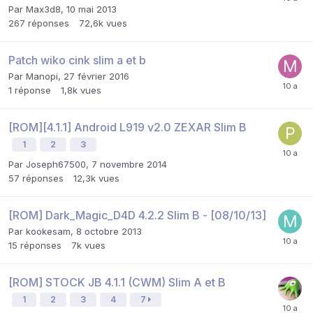
Par
Max3d8
,
10 mai 2013
267
réponses
72,6k
vues
Patch wiko cink slim a et b
Par
Manopi
,
27 février 2016
1
réponse
1,8k
vues
[ROM][4.1.1] Android L919 v2.0 ZEXAR Slim B
1
2
3
Par
Joseph67500
,
7 novembre 2014
57
réponses
12,3k
vues
[ROM] Dark_Magic_D4D 4.2.2 Slim B - [08/10/13]
Par
kookesam
,
8 octobre 2013
15
réponses
7k
vues
[ROM] STOCK JB 4.1.1 (CWM) Slim A et B
1
2
3
4
7