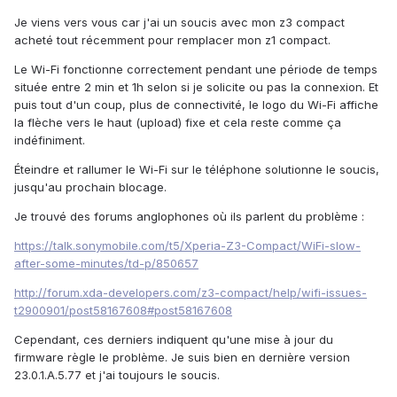
Je viens vers vous car j'ai un soucis avec mon z3 compact
acheté tout récemment pour remplacer mon z1 compact.
Le Wi-Fi fonctionne correctement pendant une période de temps
située entre 2 min et 1h selon si je solicite ou pas la connexion. Et
puis tout d'un coup, plus de connectivité, le logo du Wi-Fi affiche
la flèche vers le haut (upload) fixe et cela reste comme ça
indéfiniment.
Éteindre et rallumer le Wi-Fi sur le téléphone solutionne le soucis,
jusqu'au prochain blocage.
Je trouvé des forums anglophones où ils parlent du problème :
https://talk.sonymobile.com/t5/Xperia-Z3-Compact/WiFi-slow-
after-some-minutes/td-p/850657
http://forum.xda-developers.com/z3-compact/help/wifi-issues-
t2900901/post58167608#post58167608
Cependant, ces derniers indiquent qu'une mise à jour du
firmware règle le problème. Je suis bien en dernière version
23.0.1.A.5.77 et j'ai toujours le soucis.