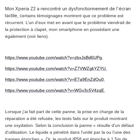
Mon Xperia Z2 a rencontré un dysfonctionnement de l'écran
tactile, c
ertains témoignages montrent que ce problème est
récurrent. L’un d’eux met en avant que le problème viendrait de
la protection à clapet, mon smartphone en possédant une
également (voir liens).
https://www.youtube.com/watch?v=zbxJsBd6UPg
,
,
https://www.youtube.com/watch?v=Z7VWZgkYZYU
https://www.youtube.com/watch?v=E7a9EnZdOu0
,
https://www.youtube.com/watch?v=WGv3c5V4zqE
,
Lorsque j’ai fait part de cette panne, la prise en charge de la
réparation a été refusée, les tests faits sur le produit montrant
une oxydation. Selon la conclusion la panne « résulte d'un défaut
d'utilisation. Le liquide a pénétré dans l'unité par la ou l’une des
trappes étanches ». Or, le produit IP58 est étanche à 1,5m de