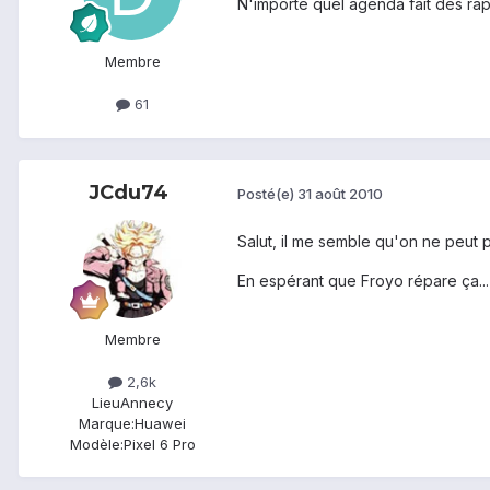
N'importe quel agenda fait des rap
Membre
61
JCdu74
Posté(e)
31 août 2010
Salut, il me semble qu'on ne peut 
En espérant que Froyo répare ça...
Membre
2,6k
Lieu
Annecy
Marque:
Huawei
Modèle:
Pixel 6 Pro