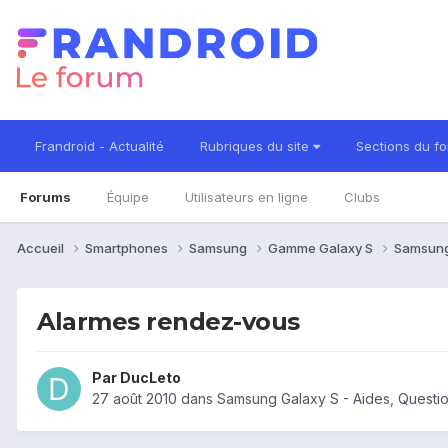
Frandroid - Actualité
Rubriques du site
Sections du f
Forums
Équipe
Utilisateurs en ligne
Clubs
Accueil
Smartphones
Samsung
Gamme Galaxy S
Samsung
Alarmes rendez-vous
Par
DucLeto
27 août 2010
dans
Samsung Galaxy S - Aides, Questi