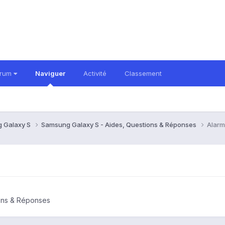
orum
Naviguer
Activité
Classement
 Galaxy S
Samsung Galaxy S - Aides, Questions & Réponses
Alarm
ons & Réponses