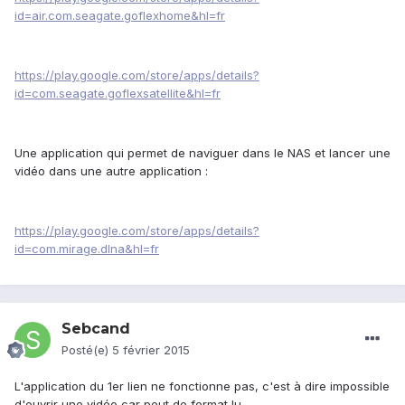
id=air.com.seagate.goflexhome&hl=fr
https://play.google.com/store/apps/details?
id=com.seagate.goflexsatellite&hl=fr
Une application qui permet de naviguer dans le NAS et lancer une
vidéo dans une autre application :
https://play.google.com/store/apps/details?
id=com.mirage.dlna&hl=fr
Sebcand
Posté(e)
5 février 2015
L'application du 1er lien ne fonctionne pas, c'est à dire impossible
d'ouvrir une vidéo car peut de format lu.