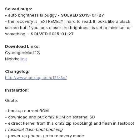
Solved bugs:
- auto brightness is buggy -
SOLVED 2015-01-27
- the recovery is _EXTREMELY_ hard to read. It looks like a black
screen but if you look closer the brightness is set to minimum or
something. -
SOLVED 2015-01-27
Download Links:
CyanogenMod 12:
Nightly:
link
Changelog:
http://www.cmxlog.com/12/z3c/
Instalation:
Quote:
- backup current ROM
- download and put cm12 ROM on external SD
- extract kernel from this cm12 zip (boot.img) and flash in fastboot
/
fastboot flash boot boot.img
- power up phone, go to recovery mode