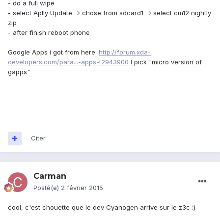
- do a full wipe
- select Aplly Update -> chose from sdcard1 -> select cm12 nightly
zip
- after finish reboot phone
Google Apps i got from here:
http://forum.xda-
developers.com/para...-apps-t2943900
I pick "micro version of
gapps"
Citer
Carman
Posté(e)
2 février 2015
cool, c'est chouette que le dev Cyanogen arrive sur le z3c :)