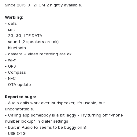
Since 2015-01-21 CM12 nightly available.
Working:
- calls
- sms
- 2G, 3G, LTE DATA
- sound (2 speakers are ok)
- bluetooth
- camera + video recording are ok
- wi-fi
- GPS
- Compass
- NFC
- OTA update
Reported bugs:
- Audio calls work over loudspeaker, it's usable, but
uncomfortable.
- Calling app somebody is a bit laggy - Try turning off "Phone
number lookup" in dialer settings
- built in Audio Fx seems to be buggy on BT
- USB OTG